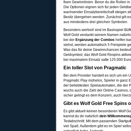
fixen Gewinnlinien. Bevor du die Rollen in 
Die Optionen eignen sich für jeden Geldbeu
wachsender Einsatzbereitschaft steigen all
Besitz übergehen werden. Zunächst gilt es
aus mindestens drei gleichen Symbolen.
Besonders wertvoll sind im Basisspiel Büff
Wolf Gold verdankt seinem Namen natürlich
bei der
Ergänzung der Combos
helfen ka
siehst, werden automatisch 5 Freispiele ge
Was das für deine Gewinnchancen bedeutet
Geldsymbol, das Wolf Gold Respins aktivi
bei maximalem Einsatz satte 125.000 Euro
Ein toller Slot von Pragmatic
Bei dem Provider handelt es sich um ein U
Pragmatic Play mühelos, Spieler in ganz Eu
der beliebtesten Spielautomaten, die der Pr
wuchs auch die Zahl der Online Casinos, 
sicher gelingt es dem Konzern, auch hierzu
Gibt es Wolf Gold Free Spins 
Es gibt aktuell keinen besonderen Wolf G
kannst du dir natürlich
dein Willkommens
Testabschnitt. Mit dem passenden Startgut
viel Spaß. Außerdem gibt es im Spiel selb