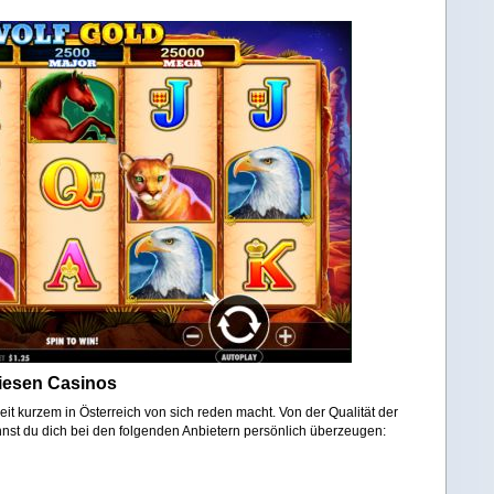
diesen Casinos
 seit kurzem in Österreich von sich reden macht. Von der Qualität der
nnst du dich bei den folgenden Anbietern persönlich überzeugen: