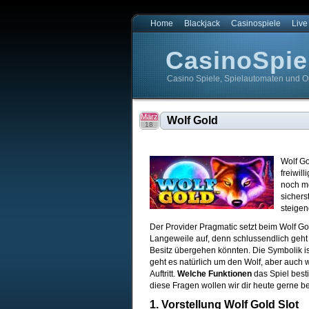
Home
Blackjack
Casinospiele
Live
CasinoSpiel
Casino Spiele, Spielautomaten und O
März
Wolf Gold
18
Wolf Go
freiwill
noch me
sicher
steige
Der Provider Pragmatic setzt beim Wolf G
Langeweile auf, denn schlussendlich geht
Besitz übergehen könnten. Die Symbolik is
geht es natürlich um den Wolf, aber auch 
Auftritt.
Welche Funktionen
das Spiel best
diese Fragen wollen wir dir heute gerne b
1. Vorstellung Wolf Gold Slot