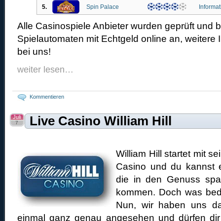
5.
Spin Palace
Informa
Alle Casinospiele Anbieter wurden geprüft und b
Spielautomaten mit Echtgeld online an, weitere I
bei uns!
weiter lesen…
Kommentieren
Juli
Live Casino William Hill
7
William Hill startet mit 
Casino und du kannst e
die in den Genuss sp
kommen. Doch was bede
Nun, wir haben uns d
einmal ganz genau angesehen und dürfen dir s