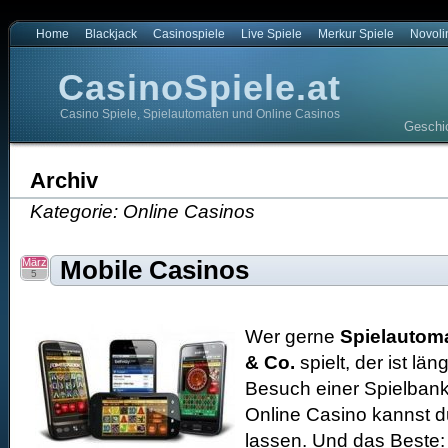
Home
Blackjack
Casinospiele
Live Spiele
Merkur Spiele
Novoli
CasinoSpiele.at
Casino Spiele, Spielautomaten und Online Casinos
Geschi
Archiv
Kategorie: Online Casinos
März
Mobile Casinos
5
Wer gerne
Spielautoma
& Co.
spielt, der ist lä
Besuch einer Spielban
Online Casino kannst du
lassen. Und das Beste: