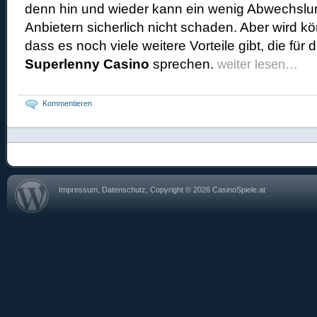
denn hin und wieder kann ein wenig Abwechsl
Anbietern sicherlich nicht schaden. Aber wird k
dass es noch viele weitere Vorteile gibt, die für 
Superlenny Casino
sprechen.
weiter lesen…
Kommentieren
Impressum
,
Datenschutz
, Copyright © 2026 CasinoSpiele.at