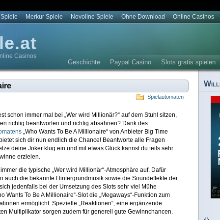
 Spiele
Merkur Spiele
Novoline Spiele
Ohne Download
Online Casinos
e.at
nline Casinos
Geschichte
Paypal Casino
Slots gratis spielen
Will
ire
Spielautomaten
est schon immer mal bei „Wer wird Millionär?“ auf dem Stuhl sitzen,
gen richtig beantworten und richtig absahnen? Dank des
tomatens
„Who Wants To Be A Millionaire“ von Anbieter Big Time
ietet sich dir nun endlich die Chance! Beantworte alle Fragen
setze deine Joker klug ein und mit etwas Glück kannst du teils sehr
inne erzielen.
immer die typische „Wer wird Millionär“-Atmosphäre auf. Dafür
ern auch die bekannte Hintergrundmusik sowie die Soundeffekte der
ich jedenfalls bei der Umsetzung des Slots sehr viel Mühe
 Wants To Be A Millionaire“-Slot die „Megaways“-Funktion zum
ationen ermöglicht. Spezielle „Reaktionen“, eine ergänzende
erten Multiplikator sorgen zudem für generell gute Gewinnchancen.