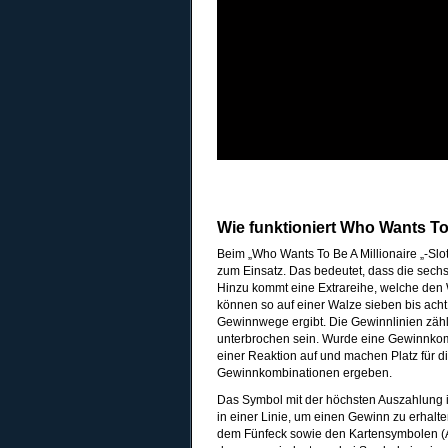
Wie funktioniert Who Wants To
Beim „Who Wants To Be A Millionaire „-Sl
zum Einsatz. Das bedeutet, dass die sech
Hinzu kommt eine Extrareihe, welche den 
können so auf einer Walze sieben bis acht
Gewinnwege ergibt. Die Gewinnlinien zähle
unterbrochen sein. Wurde eine Gewinnkomb
einer Reaktion auf und machen Platz für 
Gewinnkombinationen ergeben.
Das Symbol mit der höchsten Auszahlung i
in einer Linie, um einen Gewinn zu erhal
dem Fünfeck sowie den Kartensymbolen (Ass