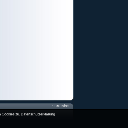
nach oben
n Cookies zu.
Datenschutzerklärung