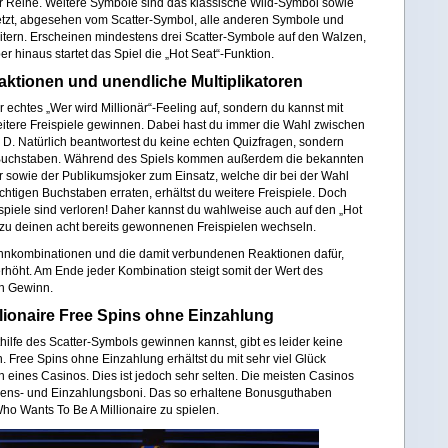
r Reihe. Weitere Symbole sind das klassische Wild-Symbol sowie
etzt, abgesehen vom Scatter-Symbol, alle anderen Symbole und
tern. Erscheinen mindestens drei Scatter-Symbole auf den Walzen,
er hinaus startet das Spiel die „Hot Seat“-Funktion.
eaktionen und unendliche Multiplikatoren
r echtes „Wer wird Millionär“-Feeling auf, sondern du kannst mit
eitere Freispiele gewinnen. Dabei hast du immer die Wahl zwischen
d D. Natürlich beantwortest du keine echten Quizfragen, sondern
n Buchstaben. Während des Spiels kommen außerdem die bekannten
er sowie der Publikumsjoker zum Einsatz, welche dir bei der Wahl
ichtigen Buchstaben erraten, erhältst du weitere Freispiele. Doch
eispiele sind verloren! Daher kannst du wahlweise auch auf den „Hot
kt zu deinen acht bereits gewonnenen Freispielen wechseln.
winnkombinationen und die damit verbundenen Reaktionen dafür,
or erhöht. Am Ende jeder Kombination steigt somit der Wert des
in Gewinn.
lionaire Free Spins ohne Einzahlung
ilfe des Scatter-Symbols gewinnen kannst, gibt es leider keine
n. Free Spins ohne Einzahlung erhältst du mit sehr viel Glück
 eines Casinos. Dies ist jedoch sehr selten. Die meisten Casinos
mmens- und Einzahlungsboni. Das so erhaltene Bonusguthaben
o Wants To Be A Millionaire zu spielen.