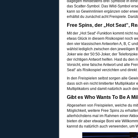
dagegen mindestens drei Symbole in eine
das Scatter-Symbol. Das Wild-Symbol ers
kann so Gewinnlinien ergänzen oder erwei
erhältst du zunächst acht Freispiele. Darüb
Free Spins, der „Hot Seat“, R
Mit der „Hot Seat“-Funktion kommt nicht nu
etwas Glück in diesem Risikospiel noch w
den vier klassischen Antworten A, B, C un
wählst lediglich zwischen den jeweilige
Joker wie der 50:50-Joker, der Telefonjok
der richtigen Antwort helfen. Hast du den r
Vorsicht, eine falsche Antwort und alle Fr
Seat“ als Risikospiel verzichten und dire
In den Freispielen selbst sorgen alle Ge
dass sich ein nicht limitierter Multiplikat
Multiplikators und damit natürlich auch de
Gibt es Who Wants To Be A Mil
Abgesehen von Freispielen, welche du mith
Möglichkeit, weitere Free Spins zu erhalte
allerhöchstens mal im Rahmen einer Aktion
bieten dir aber etwaige Boni wie Willko
kannst du natürlich auch verwenden, um Wh