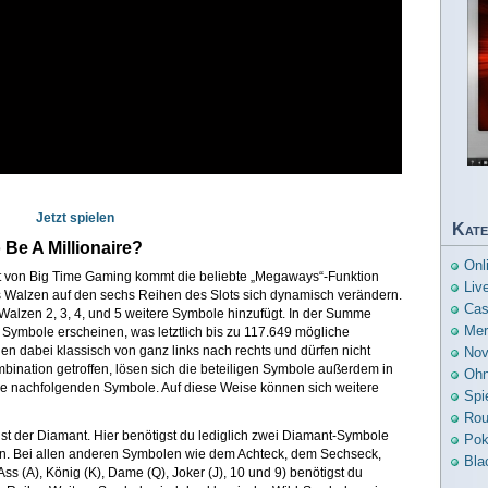
Jetzt spielen
Kate
 Be A Millionaire?
Onl
ot von Big Time Gaming kommt die beliebte „Megaways“-Funktion
Liv
s Walzen auf den sechs Reihen des Slots sich dynamisch verändern.
Cas
Walzen 2, 3, 4, und 5 weitere Symbole hinzufügt. In der Summe
Mer
 Symbole erscheinen, was letztlich bis zu 117.649 mögliche
n dabei klassisch von ganz links nach rechts und dürfen nicht
Nov
ination getroffen, lösen sich die beteiligen Symbole außerdem in
Ohn
die nachfolgenden Symbole. Auf diese Weise können sich weitere
Spi
Rou
st der Diamant. Hier benötigst du lediglich zwei Diamant-Symbole
Pok
ten. Bei allen anderen Symbolen wie dem Achteck, dem Sechseck,
Bla
 (A), König (K), Dame (Q), Joker (J), 10 und 9) benötigst du