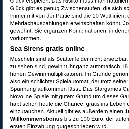
Glück erspielen. Das Risiko muss man natürli
Glück gibt es genug Zwischenstufen, die sich s
Immer mit von der Partie sind die 10 Wettlinien, 
Mehrfachauszahlungen erwirtschaften könnt. Jok
gewohnt. Sie ergänzen
Kombinationen
, in den
vorkommen.
Sea Sirens gratis online
Muscheln sind als
Scatter
leider nicht ersetzbar
zu sehen sind, gewinnt ihr ganz automatisch 15
hohen Gewinnmultiplikatoren. Im Grunde genom
also ein schlichter Spielautomat, der trotz seiner
Spannung aufkommen lässt. Das Stargames Cas
Novoline Spiele mit gutem Grund um dieses Game
habt schon heute die Chance, gratis ins Leben
einzutauchen. Aktuell gibt es außerdem einen
1
Willkommensbonus
bis zu 100 Euro, der auto
ersten Einzahlung gutgeschrieben wird.