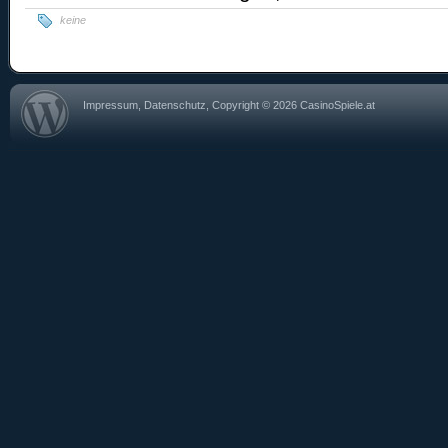
keine
Impressum
,
Datenschutz
, Copyright © 2026 CasinoSpiele.at