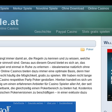
 Spiele
Merkur Spiele
Novoline Spiele
Ohne Download
Online Casinos
e.at
nline Casinos
Geschichte
Paypal Casino
Slots gratis spielen
Will
Poker
ängt immer damit an, die Regeln zu kennen und zu wissen, welche
ze
sinnvoll sind. Genau aus diesem Grund bietet es sich an, das
piel erst einmal in Ruhe zu erlernen – idealerweise natürlich ohne
 Online Casinos bieten dazu immer eine optimale Basis, denn hier
 recht häufig die Möglichkeit, gratis zu spielen. Wir haben nicht lange
Casino respektive Party Poker gestoßen. Hierbei handelt es sich um
ig um einen erfahrenen Anbieter für Casino Spieler aller Art, der seit
lbank, die gleichzeitig einen Pokerbereich zu bieten hat. Kostenlos
assischen Pokerversionen zu beschäftigen – in einer exklusiv dazu