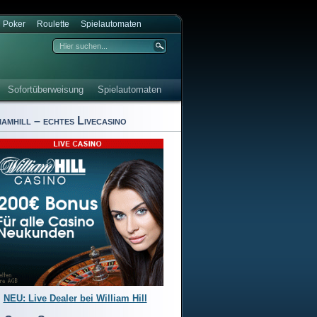
Poker
Roulette
Spielautomaten
Sofortüberweisung
Spielautomaten
iamhill – echtes Livecasino
NEU: Live Dealer bei William Hill