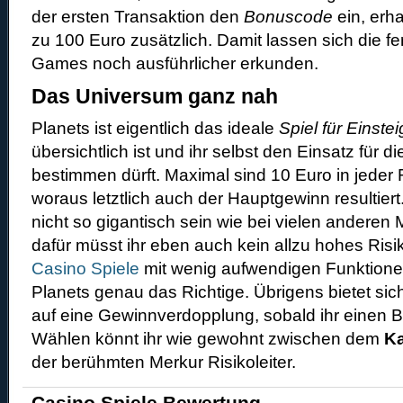
der ersten Transaktion den
Bonuscode
ein, erha
zu 100 Euro zusätzlich. Damit lassen sich die f
Games noch ausführlicher erkunden.
Das Universum ganz nah
Planets ist eigentlich das ideale
Spiel für Einstei
übersichtlich ist und ihr selbst den Einsatz für di
bestimmen dürft. Maximal sind 10 Euro in jeder
woraus letztlich auch der Hauptgewinn resultier
nicht so gigantisch sein wie bei vielen anderen 
dafür müsst ihr eben auch kein allzu hohes Ris
Casino Spiele
mit wenig aufwendigen Funktionen
Planets genau das Richtige. Übrigens bietet si
auf eine Gewinnverdopplung, sobald ihr einen Be
Wählen könnt ihr wie gewohnt zwischen dem
Ka
der berühmten Merkur Risikoleiter.
Casino Spiele
Bewertung