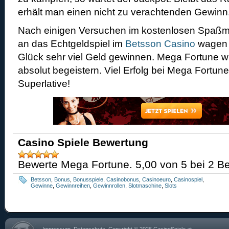
erhält man einen nicht zu verachtenden Gewinn
Nach einigen Versuchen im kostenlosen Spaß
an das Echtgeldspiel im
Betsson Casino
wagen 
Glück sehr viel Geld gewinnen. Mega Fortune wi
absolut begeistern. Viel Erfolg bei Mega Fortune
Superlative!
Casino Spiele
Bewertung
Bewerte
Mega Fortune
.
5,00
von 5 bei 2 B
Betsson
,
Bonus
,
Bonusspiele
,
Casinobonus
,
Casinoeuro
,
Casinospiel
,
Gewinne
,
Gewinnreihen
,
Gewinnrollen
,
Slotmaschine
,
Slots