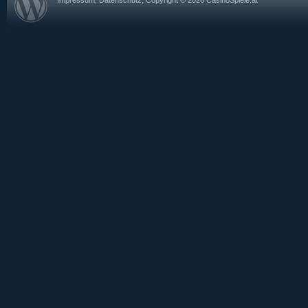
Impressum
,
Datenschutz
, Copyright © 2026 CasinoSpiele.at