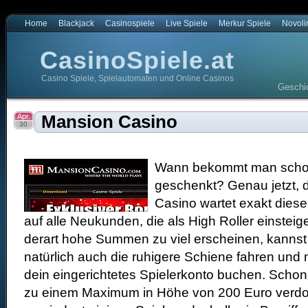
Home
Blackjack
Casinospiele
Live Spiele
Merkur Spiele
Novoli
CasinoSpiele.at
Casino Spiele, Spielautomaten und Online Casinos
Geschi
Apr.
Mansion Casino
30
Wann bekommt man sch
geschenkt? Genau jetzt,
Casino wartet exakt diese
auf alle Neukunden, die als High Roller einsteig
derart hohe Summen zu viel erscheinen, kannst
natürlich auch die ruhigere Schiene fahren und 
dein eingerichtetes Spielerkonto buchen. Schon 
zu einem Maximum in Höhe von 200 Euro verdop