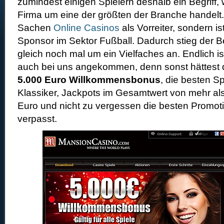
zumindest einigen Spielern deshalb ein Begriff, w
Firma um eine der größten der Branche handelt. S
Sachen
Online Casinos
als Vorreiter, sondern is
Sponsor im Sektor Fußball. Dadurch stieg der 
gleich noch mal um ein Vielfaches an. Endlich 
auch bei uns angekommen, denn sonst hättest 
5.000 Euro Willkommensbonus
, die besten S
Klassiker, Jackpots im Gesamtwert von mehr als
Euro und nicht zu vergessen die besten Promoti
verpasst.