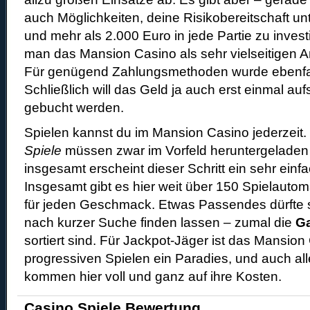
auch Möglichkeiten, deine Risikobereitschaft un
und mehr als 2.000 Euro in jede Partie zu invest
man das Mansion Casino als sehr vielseitigen A
Für genügend Zahlungsmethoden wurde ebenfal
Schließlich will das Geld ja auch erst einmal au
gebucht werden.
Spielen kannst du im Mansion Casino jederzeit.
Spiele
müssen zwar im Vorfeld heruntergeladen
insgesamt erscheint dieser Schritt ein sehr einfa
Insgesamt gibt es hier weit über 150 Spielauto
für jeden Geschmack. Etwas Passendes dürfte 
nach kurzer Suche finden lassen – zumal die
G
sortiert sind. Für Jackpot-Jäger ist das Mansion
progressiven Spielen ein Paradies, und auch a
kommen hier voll und ganz auf ihre Kosten.
Casino Spiele
Bewertung