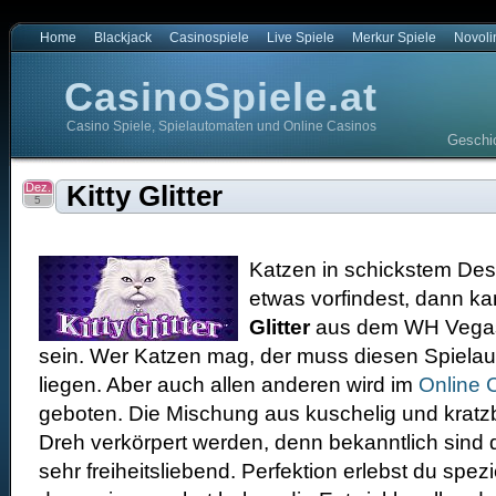
Home
Blackjack
Casinospiele
Live Spiele
Merkur Spiele
Novoli
CasinoSpiele.at
Casino Spiele, Spielautomaten und Online Casinos
Geschi
Dez.
Kitty Glitter
5
Katzen in schickstem De
etwas vorfindest, dann k
Glitter
aus dem WH Vegas
sein. Wer Katzen mag, der muss diesen Spiela
liegen. Aber auch allen anderen wird im
Online 
geboten. Die Mischung aus kuschelig und kratzbü
Dreh verkörpert werden, denn bekanntlich sind 
sehr freiheitsliebend. Perfektion erlebst du spezi