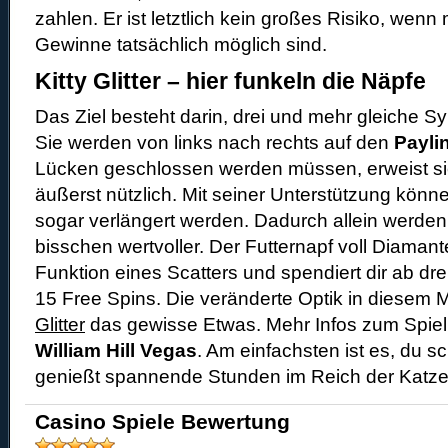
zahlen. Er ist letztlich kein großes Risiko, wen
Gewinne tatsächlich möglich sind.
Kitty Glitter – hier funkeln die Näpfe
Das Ziel besteht darin, drei und mehr gleiche 
Sie werden von links nach rechts auf den
Payli
Lücken geschlossen werden müssen, erweist sic
äußerst nützlich. Mit seiner Unterstützung kön
sogar verlängert werden. Dadurch allein werden
bisschen wertvoller. Der Futternapf voll Diaman
Funktion eines Scatters und spendiert dir ab dr
15 Free Spins. Die veränderte Optik in diesem 
Glitter
das gewisse Etwas. Mehr Infos zum Spiel 
William Hill Vegas
. Am einfachsten ist es, du sc
genießt spannende Stunden im Reich der Katze
Casino Spiele
Bewertung