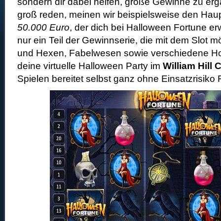
sondern dir dabei helfen, große Gewinne zu erg
groß reden, meinen wir beispielsweise den Hau
50.000 Euro
, der dich bei Halloween Fortune erw
nur ein Teil der Gewinnserie, die mit dem Slot mö
und Hexen, Fabelwesen sowie verschiedene Ho
deine virtuelle Halloween Party im
William Hill 
Spielen bereitet selbst ganz ohne Einsatzrisiko 