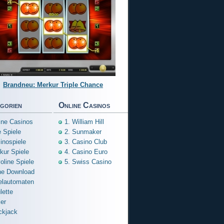
Brandneu: Merkur Triple Chance
gorien
Online Casinos
ine Casinos
1. William Hill
e Spiele
2. Sunmaker
inospiele
3. Casino Club
kur Spiele
4. Casino Euro
oline Spiele
5. Swiss Casino
e Download
elautomaten
lette
er
ckjack