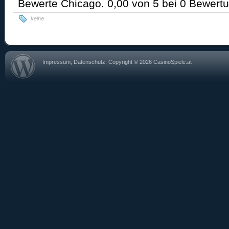
Bewerte
Chicago
.
0,00
von 5 bei 0 Bewert
keine
Impressum
,
Datenschutz
, Copyright © 2026 CasinoSpiele.at