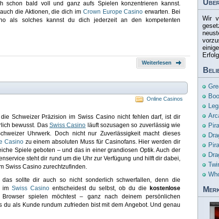
Über
h schon bald voll und ganz aufs Spielen konzentrieren kannst.
 auch die Aktionen, die dich im
Crown Europe Casino
erwarten. Bei
Wir v
o als solches kannst du dich jederzeit an den kompetenten
geset
neus
vorzu
einig
Erfol
Weiterlesen
Beli
Gre
Boo
Online Casinos
Leg
Arc
die Schweizer Präzision im Swiss Casino nicht fehlen darf, ist dir
rlich bewusst. Das
Swiss Casino
läuft sozusagen so zuverlässig wie
Pir
chweizer Uhrwerk. Doch nicht nur Zuverlässigkeit macht dieses
Dra
e Casino
zu einem absoluten Muss für Casinofans. Hier werden dir
Pir
eiche Spiele geboten – und das in einer grandiosen Optik. Auch der
Dra
nservice steht dir rund um die Uhr zur Verfügung und hilft dir dabei,
Twi
im Swiss Casino zurechtzufinden.
Who
das sollte dir auch so nicht sonderlich schwerfallen, denn die
h im
Swiss Casino
entscheidest du selbst, ob du die
kostenlose
Merk
 Browser spielen möchtest – ganz nach deinem persönlichen
s du als Kunde rundum zufrieden bist mit dem Angebot. Und genau