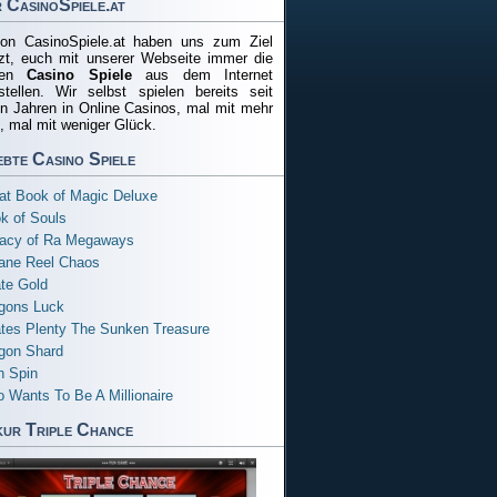
 CasinoSpiele.at
on CasinoSpiele.at haben uns zum Ziel
zt, euch mit unserer Webseite immer die
ten
Casino Spiele
aus dem Internet
stellen. Wir selbst spielen bereits seit
en Jahren in Online Casinos, mal mit mehr
g, mal mit weniger Glück.
ebte Casino Spiele
at Book of Magic Deluxe
k of Souls
acy of Ra Megaways
ane Reel Chaos
ate Gold
gons Luck
ates Plenty The Sunken Treasure
gon Shard
n Spin
 Wants To Be A Millionaire
ur Triple Chance