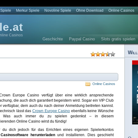
 Spiele
Merkur Spiele
Novoline Spiele
Ohne Download
Online Casinos
e.at
nline Casinos
Geschichte
Paypal Casino
Slots gratis spielen
Will
Online Casinos
Crown Europe Casino verfügt über eine wirklich ansprechende
chung, die auch dich garantiert begeistern wird. Sogar ein VIP Club
ier verfügbar, dem auch du nach deiner Anmeldung beitreten kannst.
technisch lässt das
Crown Europe Casino
ebenfalls keine Wünsche
n. Was auch immer du zu spielen gedenkst – in diesem
nierenden Online Casino wirst du fündig!
 du dich jedoch für das Errichten eines eigenen Spielerkontos
 Casinosoftware herunterladen
und installieren. Dies geschieht