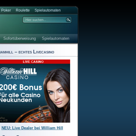
Poker
Roulette
Spielautomaten
Sofortüberweisung
Spielautomaten
iamhill – echtes Livecasino
NEU: Live Dealer bei William Hill