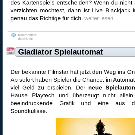
des Kartenspiels entscheiden? Wenn du nicht a
verzichten möchtest, dann ist Live Blackjack i
genau das Richtige für dich.
weiter lesen…
Kommentare
für
deaktiviert
Live
Blackjack
spielen
März
Gladiator Spielautomat
18
Der bekannte Filmstar hat jetzt den Weg ins On
Ab sofort haben Spieler die Chance, im Automat
viel Geld zu erspielen. Der
neue Spielauto
Hause Playtech und überzeugt nicht allein
beeindruckende Grafik und eine aus 
Soundkulisse.