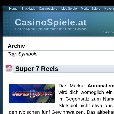
Home
Blackjack
Casinospiele
Live Spiele
Merkur Spiele
Novoli
CasinoSpiele.at
Casino Spiele, Spielautomaten und Online Casinos
Geschi
Archiv
Tag: Symbole
Feb.
Super 7 Reels
12
Das Merkur
Automatens
wird dich womöglich ein 
im Gegensatz zum Namen
Slotspiel nicht etwa au
den typischen fünf Gewinnwalzen. Das altbekan