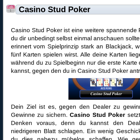
Bucks
Feb.
Casino Stud Poker
1
Casino Stud Poker ist eine weitere spannende 
du dir unbedingt selbst einmal anschauen sollte
erinnert vom Spielprinzip stark an Blackjack, 
fünf Karten spielen wirst. Alle deine Karten lie
während du zu Spielbeginn nur die erste Karte
kannst, gegen den du in Casino Stud Poker ant
Dein Ziel ist es, gegen den Dealer zu gewi
Gewinne zu sichern.
Casino Stud Poker
setzt
Denken voraus, denn du kannst den Deal
niedrigeren Blatt schlagen. Ein wenig Geschick
du dies nahezu mühelos schaffen. Wie gena