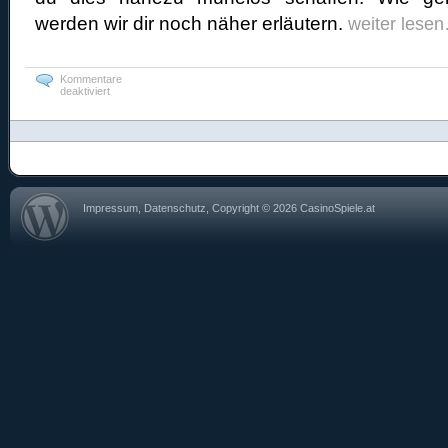
werden wir dir noch näher erläutern.
weiter lese
Kommentare
für
deaktiviert
Casino
Stud
Poker
Impressum
,
Datenschutz
, Copyright © 2026 CasinoSpiele.at