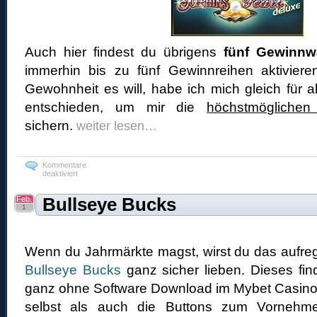
Auch hier findest du übrigens
fünf Gewinnw
immerhin bis zu fünf Gewinnreihen aktivier
Gewohnheit es will, habe ich mich gleich für a
entschieden, um mir die
höchstmögliche
sichern.
weiter lesen…
Kommentare
für
deaktiviert
Dolphin’s
Pearl
Feb.
Bullseye Bucks
1
Wenn du Jahrmärkte magst, wirst du das aufr
Bullseye Bucks
ganz sicher lieben. Dieses fin
ganz ohne Software Download im Mybet Casino
selbst als auch die Buttons zum Vornehme