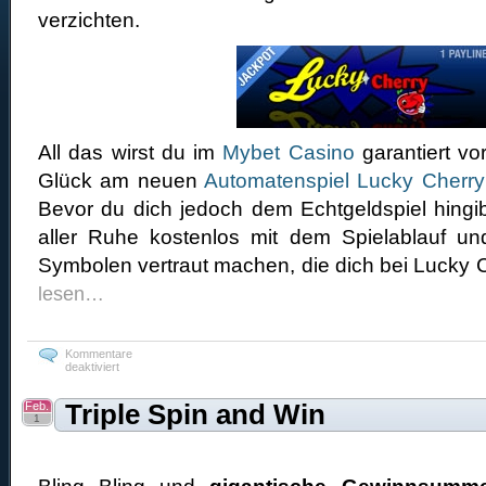
verzichten.
All das wirst du im
Mybet Casino
garantiert vo
Glück am neuen
Automatenspiel Lucky Cherry
Bevor du dich jedoch dem Echtgeldspiel hingibs
aller Ruhe kostenlos mit dem Spielablauf u
Symbolen vertraut machen, die dich bei Lucky 
lesen…
Kommentare
für
deaktiviert
Lucky
Cherry
Feb.
Triple Spin and Win
1