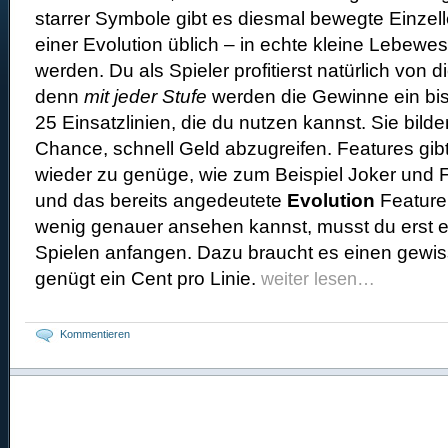
starrer Symbole gibt es diesmal bewegte Einzelle
einer Evolution üblich – in echte kleine Lebew
werden. Du als Spieler profitierst natürlich von 
denn
mit jeder Stufe
werden die Gewinne ein bis
25 Einsatzlinien, die du nutzen kannst. Sie bilde
Chance, schnell Geld abzugreifen. Features gib
wieder zu genüge, wie zum Beispiel Joker und F
und das bereits angedeutete
Evolution
Feature.
wenig genauer ansehen kannst, musst du erst 
Spielen anfangen. Dazu braucht es einen gewis
genügt ein Cent pro Linie.
weiter lesen…
Kommentieren