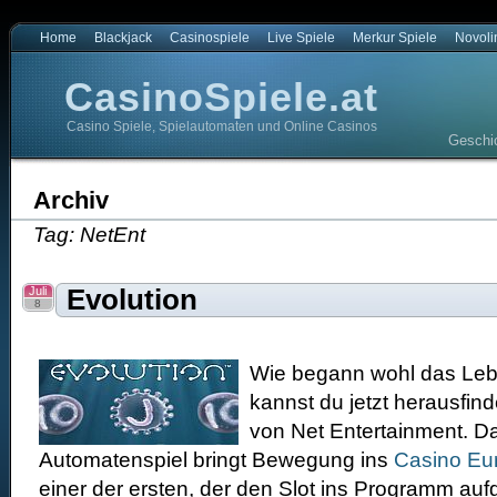
Home
Blackjack
Casinospiele
Live Spiele
Merkur Spiele
Novoli
CasinoSpiele.at
Casino Spiele, Spielautomaten und Online Casinos
Geschi
Archiv
Tag: NetEnt
Juli
Evolution
8
Wie begann wohl das Le
kannst du jetzt herausfind
von Net Entertainment. D
Automatenspiel bringt Bewegung ins
Casino Eu
einer der ersten, der den Slot ins Programm au