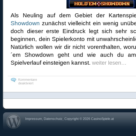
Als Neuling auf dem Gebiet der Kartenspi
Showdown
zunächst vielleicht ein wenig unübe
doch dieser erste Eindruck legt sich sehr s
beginnen, dein Spielerkonto mit unwahrscheinlic
Natürlich wollen wir dir nicht vorenthalten, w
´em Showdown geht und wie auch du am 
Spielverlauf einsteigen kannst.
weiter lesen…
Kommentare
für
deaktiviert
Hold’em
Showdown
Impressum
,
Datenschutz
, Copyright © 2026 CasinoSpiele.at