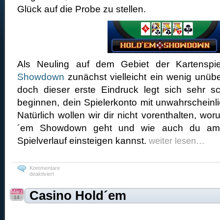
Glück auf die Probe zu stellen.
Als Neuling auf dem Gebiet der Kartenspi
Showdown
zunächst vielleicht ein wenig unübe
doch dieser erste Eindruck legt sich sehr s
beginnen, dein Spielerkonto mit unwahrscheinlic
Natürlich wollen wir dir nicht vorenthalten, w
´em Showdown geht und wie auch du am 
Spielverlauf einsteigen kannst.
weiter lesen…
Kommentare
für
deaktiviert
Hold’em
Showdown
März
Casino Hold´em
14