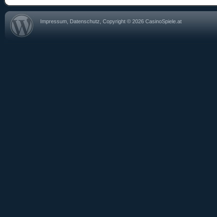
Impressum
,
Datenschutz
, Copyright © 2026 CasinoSpiele.at