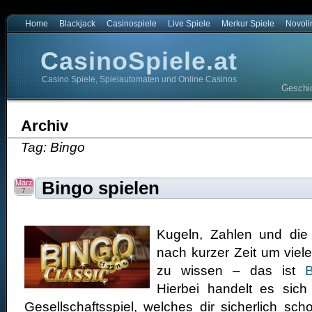
Home
Blackjack
Casinospiele
Live Spiele
Merkur Spiele
Novoli
CasinoSpiele.at
Casino Spiele, Spielautomaten und Online Casinos
Geschi
Archiv
Tag: Bingo
März
Bingo spielen
7
Kugeln, Zahlen und die
nach kurzer Zeit um viele
zu wissen – das ist
B
Hierbei handelt es sic
Gesellschaftsspiel, welches dir sicherlich sch